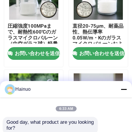
企業情報
圧縮強度100MPaま
直径20-75μm、耐薬品
で、耐熱性600℃のガ
性、熱伝導率
会社案内
ラスマイクロバルーン
0.05W/m・Kのガラス
（中空ガラス球）軽量
マイクロバルーンおよ
フィラー用
び中空ガラス球
お問い合わせを送信
お問い合わせを送信
品質管理
お問い合わせ
Hainuo
ニュース
6:33 AM
見積依頼
Good day, what product are you looking 
for?
空のガラスmicrospheres
壁厚さ1〜2マイクロン
軽量ガラスマイクロボ