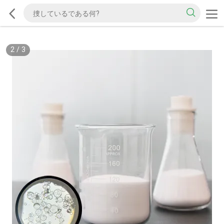
2
/
3