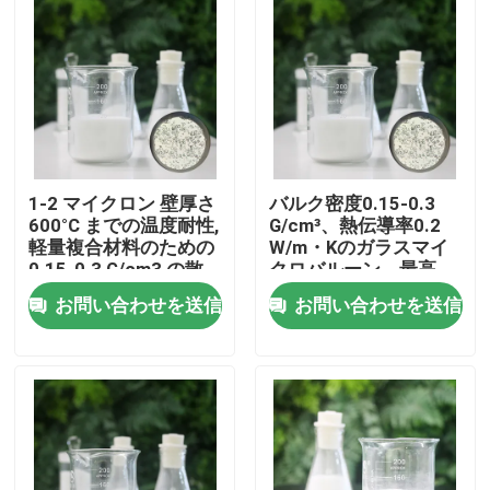
1-2 マイクロン 壁厚さ
バルク密度0.15-0.3
600°C までの温度耐性,
G/cm³、熱伝導率0.2
軽量複合材料のための
W/m・Kのガラスマイ
0.15-0.3 G/cm3 の散
クロバルーン、最高
布密度
600℃までの高温断熱
お問い合わせを送信
お問い合わせを送信
材
ホーム
製品
VRショー