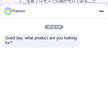
て、生産プロセスで欠陥がゼロであること
を保証します。
Hainuo
高品質は厳密な検出にあります
テクニカルディレクターに任命されたレイ
ヤーは、品質検査ポリシーを厳格に遵守
10:19 AM
し、100% 適格な製造材料を保証します。
Good day, what product are you looking 
お客様に一流の品質管理システム保証を提供する
for?
ために、
Hainuo TechnologyはISO9001/IATF16949品質マ
ネジメントシステム、ISO14001環境マネジメン
トシステム、ISO45001労働安全衛生マネジメン
トシステムに準拠し、世界クラスの品質マネジメ
ントシステム保証を顧客に提供します。
ホーム
企業情報
お問い合わせ
Desktop Site
地図
プライバシーポリシー